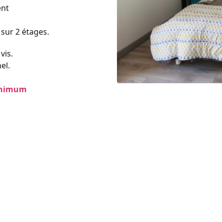
ent
 sur 2 étages.
vis.
el.
minimum