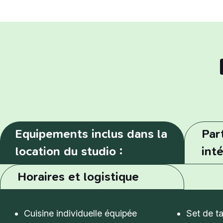
Equipements inclus dans la
Par
location du studio :
int
Horaires et logistique
Cuisine individuelle équipée
Set de t