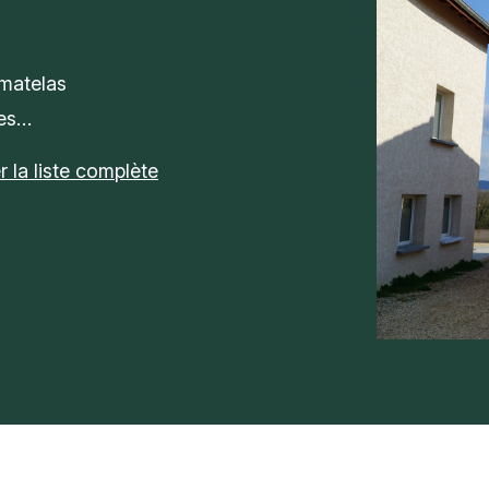
s
matelas
ses…
 la liste complète