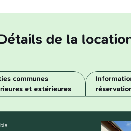
Détails de la locatio
ties communes
Informatio
érieures et extérieures
réservatio
able